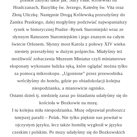
praskie zabytki takie jak: Stary Pałac Królewski na
Hradczanach, Bazylikę św. Jerzego, Katedrę św. Vita oraz
Złotą Uliczkę. Następnie Drogą Królewską przeszłyśmy do
Zamku Praskiego, dalej mogłyśmy podziwiać najwspanialszy
rynek w historycznej Pradze -Rynek Staromiejski wraz ze
słynnym Ratuszem Staromiejskim i jego znanym na całym
świecie Orlonem. Słynny most Karola z połowy XIV wieku
niestety przeszłyśmy w dużym pośpiechu. Miałyśmy też
możliwość zobaczenia Muzeum Miniatur czyli miniaturowe
eksponaty wykonane ludzka ręką, które oglądać można tylko
za pomocą mikroskopu. „Ugonione” przez przewodnika
wróciłyśmy do hotelu, gdzie po obiadokolacji kolejna
niespodzianka, a mianowicie ognisko.
Ostatni dzień tj. niedzielę zaraz po śniadaniu udałyśmy się do
kościoła w Bozkowie na mszę.
I tu kolejna miła niespodzianka. Mszę odprawiał proboszcz
tutejszej parafii – Polak. Nie tylko pięknie nas powitał w
ojczystym języku, lecz także homilię wygłosił w języku
czeskim i polskim. Po mszy udałyśmy się do Bozkowskich