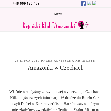
Przejdź
+48 669 620 439
do
Menu
treści
OPUBLIKOWANE
28 LIPCA 2019
PRZEZ
AGNIESZKA KRAWCZYK
W
Amazonki w Czechach
Właśnie wróciłyśmy z trzydniowej wycieczki po Czechach.
Kilka najświeższych informacji. W drodze do Hotelu Cert-
czyli Diabeł w Korenovie(blisko Harrahowa), w którym
mieszkałyśmy, zwiedziłyśmy Teplickie Skalne Miasto n/