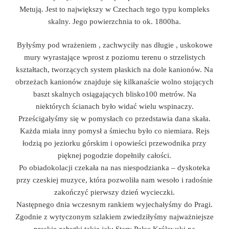
Metują. Jest to największy w Czechach tego typu kompleks
skalny. Jego powierzchnia to ok. 1800ha.
Byłyśmy pod wrażeniem , zachwyciły nas długie , uskokowe
mury wyrastające wprost z poziomu terenu o strzelistych
kształtach, tworzących system płaskich na dole kanionów. Na
obrzeżach kanionów znajduje się kilkanaście wolno stojących
baszt skalnych osiągających blisko100 metrów. Na
niektórych ścianach było widać wielu wspinaczy.
Prześcigałyśmy się w pomysłach co przedstawia dana skała.
Każda miała inny pomysł a śmiechu było co niemiara. Rejs
łodzią po jeziorku górskim i opowieści przewodnika przy
pięknej pogodzie dopełniły całości.
Po obiadokolacji czekała na nas niespodzianka – dyskoteka
przy czeskiej muzyce, która pozwoliła nam wesoło i radośnie
zakończyć pierwszy dzień wycieczki.
Następnego dnia wczesnym rankiem wyjechałyśmy do Pragi.
Zgodnie z wytyczonym szlakiem zwiedziłyśmy najważniejsze