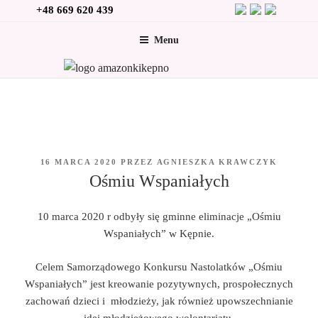
Przejdź
+48 669 620 439
do
Menu
treści
OPUBLIKOWANE
16 MARCA 2020
PRZEZ
AGNIESZKA KRAWCZYK
W
Ośmiu Wspaniałych
10 marca 2020 r odbyły się gminne eliminacje „Ośmiu
Wspaniałych” w Kępnie.
Celem Samorządowego Konkursu Nastolatków „Ośmiu
Wspaniałych” jest kreowanie pozytywnych, prospołecznych
zachowań dzieci i młodzieży, jak również upowszechnianie
idei młodzieżowego wolontariatu.