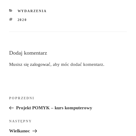
KATEGORIE
WYDARZENIA
TAGI
2020
Dodaj komentarz
Musisz się
zalogować
, aby móc dodać komentarz.
POPRZEDNI
Poprzedni
Nawigacja
wpis
Projekt POMYK – kurs komputerowy
wpisu
NASTĘPNY
Następny
wpis
Wielkanoc